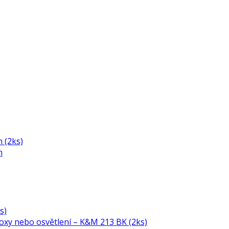
 (2ks)
m
s)
boxy nebo osvětlení – K&M 213 BK (2ks)