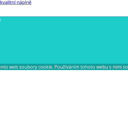
valitní náplně
n
 tento web soubory cookie. Používáním tohoto webu s nimi so