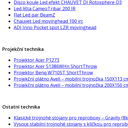
Disco koule Led efekt CHAUVET DJ Rotosphere Q3
Led lišta CameoTribar 200 IR
Flat Led par BeamZ
Chauvet Led movinghead 100 irc
ADJ Inno Pocket spot LZR movinghead
Projekční technika
Projektor Acer P1273
Projektor Acer S1386WHn ShortThrow
Projektor Benq W710ST ShortThrow
Projekční plátno Aveli – mobilní trojnožka 150X113 cm
Projekční plátno Aveli – mobilní trojnožka 200X150 c
Ostatní technika
Klasické trojnohé stojany pro reproboxy – Gravity (8k
Vysoce stabilní trojnohé stojany s kličkou pro repro