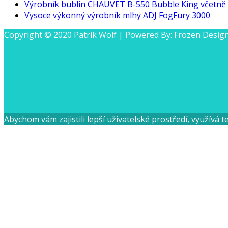
Výrobník bublin CHAUVET B-550 Bubble King včetně k
Vysoce výkonný výrobník mlhy ADJ FogFury 3000
Copyright © 2020 Patrik Wolf | Powered By: Frozen Desig
Abychom vám zajistili lepší uživatelské prostředí, využívá