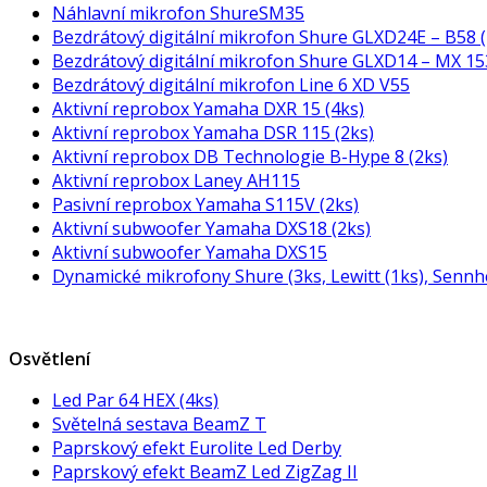
Náhlavní mikrofon ShureSM35
Bezdrátový digitální mikrofon Shure GLXD24E – B58 (
Bezdrátový digitální mikrofon Shure GLXD14 – MX 15
Bezdrátový digitální mikrofon Line 6 XD V55
Aktivní reprobox Yamaha DXR 15 (4ks)
Aktivní reprobox Yamaha DSR 115 (2ks)
Aktivní reprobox DB Technologie B-Hype 8 (2ks)
Aktivní reprobox Laney AH115
Pasivní reprobox Yamaha S115V (2ks)
Aktivní subwoofer Yamaha DXS18 (2ks)
Aktivní subwoofer Yamaha DXS15
Dynamické mikrofony Shure (3ks, Lewitt (1ks), Sennhe
Osvětlení
Led Par 64 HEX (4ks)
Světelná sestava BeamZ T
Paprskový efekt Eurolite Led Derby
Paprskový efekt BeamZ Led ZigZag II