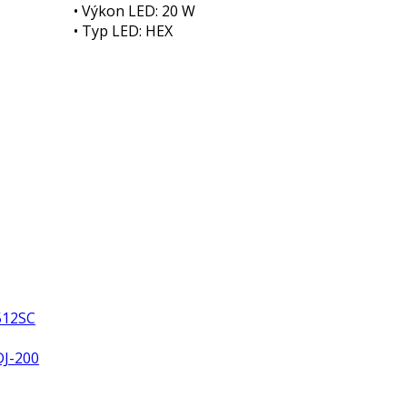
• Výkon LED: 20 W
• Typ LED: HEX
512SC
DJ-200