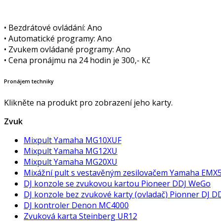
• Bezdrátové ovládání: Ano
• Automatické programy: Ano
• Zvukem ovládané programy: Ano
• Cena pronájmu na 24 hodin je 300,- Kč
Pronájem techniky
Klikněte na produkt pro zobrazení jeho karty.
Zvuk
Mixpult Yamaha MG10XUF
Mixpult Yamaha MG12XU
Mixpult Yamaha MG20XU
Mixážní pult s vestavěným zesilovačem Yamaha EMX
DJ konzole se zvukovou kartou Pioneer DDJ WeGo
DJ konzole bez zvukové karty (ovladač) Pionner DJ D
DJ kontroler Denon MC4000
Zvuková karta Steinberg UR12