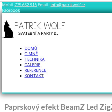
Mobil :
775 682 916
Email :
info@patrikwolf.cz
Facebook
PatrikWolf.cz
DOMŮ
Patrik Wolf | Svatební a Párty DJ
O MNĚ
TECHNIKA
GALERIE
REFERENCE
KONTAKT
Paprskový efekt BeamZ Led ZigZ